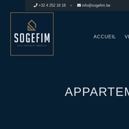
+32 4 252 18 18
info@sogefim.be
ACCUEIL
V
APPARTE