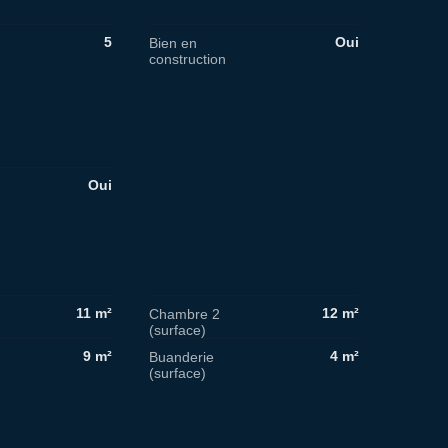
5
Oui
Bien en
construction
Oui
11 m²
12 m²
Chambre 2
(surface)
9 m²
4 m²
Buanderie
(surface)