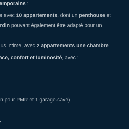
temporains
:
ue avec
10 appartements
, dont un
penthouse
et
rdin
pouvant également être adapté pour un
plus intime, avec
2 appartements une chambre
.
ace, confort et luminosité
, avec :
un pour PMR et 1 garage-cave)
e