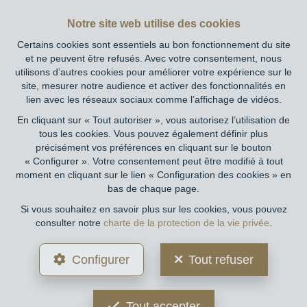
professionnel des agents immobiliers, rue du Luxembourg
Notre site web utilise des cookies
16B, 1000 Bruxelles (+32 2 505 38 50 - info@ipi.be) -
Soumis au
code déontologique de l’ IPI
Certains cookies sont essentiels au bon fonctionnement du site
et ne peuvent être refusés. Avec votre consentement, nous
RC professionnelle et cautionnement via AXA Belgium SA,
utilisons d’autres cookies pour améliorer votre expérience sur le
Place du Trône 1, 1000 Bruxelles – police n° 730.390.160.
site, mesurer notre audience et activer des fonctionnalités en
Couverture valable pour les activités réalisées en Belgique
lien avec les réseaux sociaux comme l’affichage de vidéos.
En cliquant sur « Tout autoriser », vous autorisez l’utilisation de
Conditions générales d'utilisation du site
tous les cookies. Vous pouvez également définir plus
précisément vos préférences en cliquant sur le bouton
Charte de la protection de la vie privée
« Configurer ». Votre consentement peut être modifié à tout
moment en cliquant sur le lien « Configuration des cookies » en
Configuration des cookies
bas de chaque page.
Si vous souhaitez en savoir plus sur les cookies, vous pouvez
consulter notre
charte de la protection de la vie privée
.
POWERED BY
WHISE
DESIGNED AND DEVELOPED BY
Configurer
Tout refuser
WEBULOUS.IMMO
Tout accepter