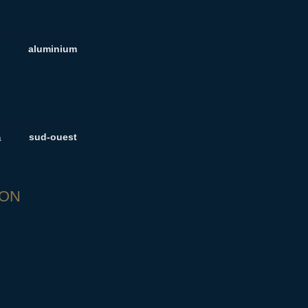
aluminium
sud-ouest
a
ION