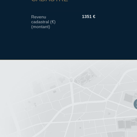
1351 €
Revenu
cadastral (€)
(montant)