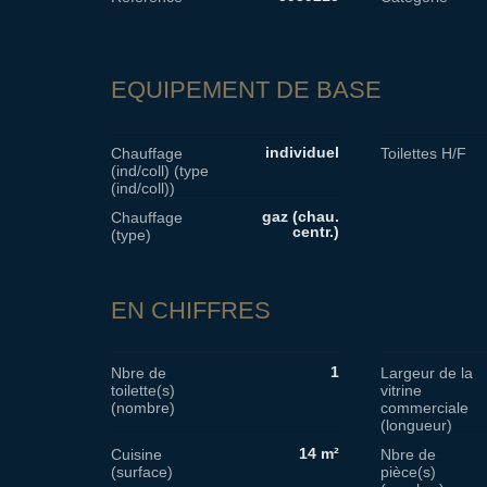
EQUIPEMENT DE BASE
individuel
Chauffage
Toilettes H/F
(ind/coll) (type
(ind/coll))
gaz (chau.
Chauffage
centr.)
(type)
EN CHIFFRES
1
Nbre de
Largeur de la
toilette(s)
vitrine
(nombre)
commerciale
(longueur)
14 m²
Cuisine
Nbre de
(surface)
pièce(s)