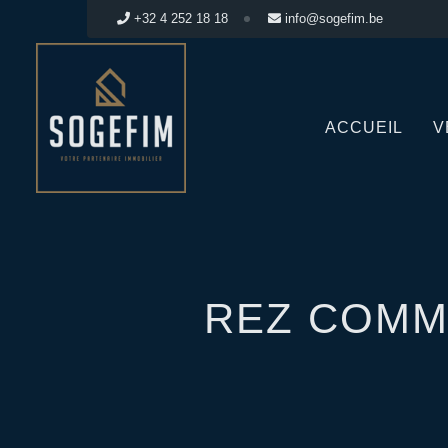
+32 4 252 18 18
info@sogefim.be
ACCUEIL
V
REZ COMM