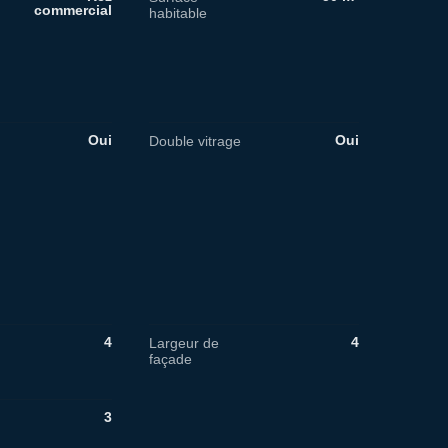
commercial
habitable
Oui
Oui
Double vitrage
4
4
Largeur de
façade
3