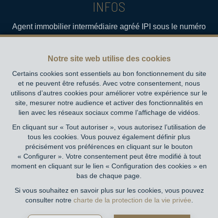
INFOS
Agent immobilier intermédiaire agréé IPI sous le numéro
502.723 en Belgique- Instance de contrôle: Institut
professionnel des agents immobiliers, rue du Luxembourg
Notre site web utilise des cookies
16B, 1000 Bruxelles (+32 2 505 38 50 - info@ipi.be) -
Soumis au
code déontologique de l’ IPI
Certains cookies sont essentiels au bon fonctionnement du site
et ne peuvent être refusés. Avec votre consentement, nous
RC professionnelle et cautionnement via AXA Belgium SA,
utilisons d’autres cookies pour améliorer votre expérience sur le
Place du Trône 1, 1000 Bruxelles – police n° 730.390.160.
site, mesurer notre audience et activer des fonctionnalités en
Couverture valable pour les activités réalisées en Belgique
lien avec les réseaux sociaux comme l’affichage de vidéos.
En cliquant sur « Tout autoriser », vous autorisez l’utilisation de
Conditions générales d'utilisation du site
tous les cookies. Vous pouvez également définir plus
précisément vos préférences en cliquant sur le bouton
Charte de la protection de la vie privée
« Configurer ». Votre consentement peut être modifié à tout
moment en cliquant sur le lien « Configuration des cookies » en
Configuration des cookies
bas de chaque page.
Si vous souhaitez en savoir plus sur les cookies, vous pouvez
consulter notre
charte de la protection de la vie privée
.